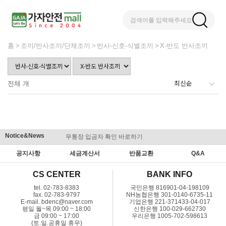
검색어를 입력해주세요
홈
조끼/반사조끼/단체조끼
반사-신호-식별조끼
X-반도 반사조끼
전체
개
Notice&News
무통장 입금자 확인 바로하기
맞춤결제 
공지사항
세금계산서
반품교환
Q&A
CS CENTER
BANK INFO
tel. 02-783-8383
국민은행 816901-04-198109
fax. 02-783-9797
NH농협은행 301-0140-6735-11
E-mail. bdenc@naver.com
기업은행 221-371433-04-017
평일 월~목 09:00 ~ 18:00
신한은행 100-029-662730
금 09:00 ~ 17:00
우리은행 1005-702-598613
(토.일.공휴일 휴무)