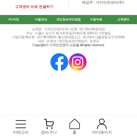
예금주 : 가자안전센터(주)
고객센터 바로 연결하기
PC버전
이용안내
개인정보처리방침
이용약관
고객센터
상호명 : 가자안전센터(주) / 전화 : 02-783-8383(대표)
주소 : 서울시 강서구 화곡로20길27(화곡동 1083-2) 가자빌딩
사업자등록번호 : 107-88-09523 / 통신판매업신고 : 제 2014-서울영등포구-0748호
대표 : 조현성 / 개인정보관리책임자 : 정준규
Copyright © 가자안전센터 쇼핑몰 All rights reserved.
카테고리
장바구니
홈
마이페이지