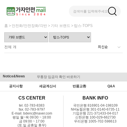
검색어를 입력해주세요
홈
안전화/안전장화/각반
기타 브랜드
탑스-TOPS
전체
개
Notice&News
무통장 입금자 확인 바로하기
맞춤결제 
공지사항
세금계산서
반품교환
Q&A
CS CENTER
BANK INFO
tel. 02-783-8383
국민은행 816901-04-198109
fax. 02-783-9797
NH농협은행 301-0140-6735-11
E-mail. bdenc@naver.com
기업은행 221-371433-04-017
평일 월~목 09:00 ~ 18:00
신한은행 100-029-662730
금 09:00 ~ 17:00
우리은행 1005-702-598613
(토.일.공휴일 휴무)