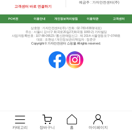
예금주 : 가자안전센터(주)
고객센터 바로 연결하기
PC버전
이용안내
개인정보처리방침
이용약관
고객센터
상호명 : 가자안전센터(주) / 전화 : 02-783-8383(대표)
주소 : 서울시 강서구 화곡로20길27(화곡동 1083-2) 가자빌딩
사업자등록번호 : 107-88-09523 / 통신판매업신고 : 제 2014-서울영등포구-0748호
대표 : 조현성 / 개인정보관리책임자 : 정준규
Copyright © 가자안전센터 쇼핑몰 All rights reserved.
카테고리
장바구니
홈
마이페이지