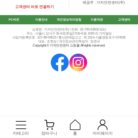
예금주 : 가자안전센터(주)
고객센터 바로 연결하기
PC버전
이용안내
개인정보처리방침
이용약관
고객센터
상호명 : 가자안전센터(주) / 전화 : 02-783-8383(대표)
주소 : 서울시 강서구 화곡로20길27(화곡동 1083-2) 가자빌딩
사업자등록번호 : 107-88-09523 / 통신판매업신고 : 제 2014-서울영등포구-0748호
대표 : 조현성 / 개인정보관리책임자 : 정준규
Copyright © 가자안전센터 쇼핑몰 All rights reserved.
카테고리
장바구니
홈
마이페이지