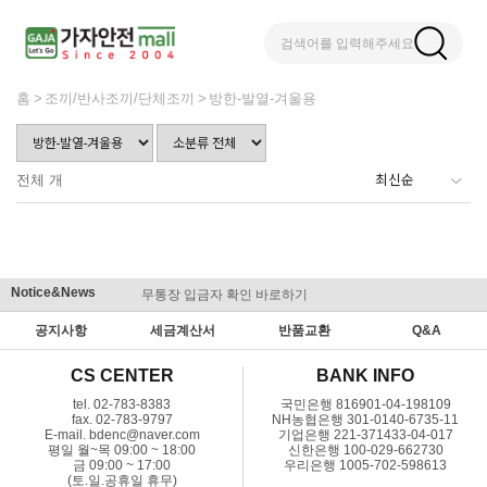
검색어를 입력해주세요
홈
조끼/반사조끼/단체조끼
방한-발열-겨울용
전체
개
Notice&News
무통장 입금자 확인 바로하기
맞춤결제 
공지사항
세금계산서
반품교환
Q&A
CS CENTER
BANK INFO
tel. 02-783-8383
국민은행 816901-04-198109
fax. 02-783-9797
NH농협은행 301-0140-6735-11
E-mail. bdenc@naver.com
기업은행 221-371433-04-017
평일 월~목 09:00 ~ 18:00
신한은행 100-029-662730
금 09:00 ~ 17:00
우리은행 1005-702-598613
(토.일.공휴일 휴무)