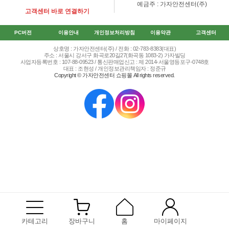
예금주 : 가자안전센터(주)
고객센터 바로 연결하기
PC버전
이용안내
개인정보처리방침
이용약관
고객센터
상호명 : 가자안전센터(주) / 전화 : 02-783-8383(대표)
주소 : 서울시 강서구 화곡로20길27(화곡동 1083-2) 가자빌딩
사업자등록번호 : 107-88-09523 / 통신판매업신고 : 제 2014-서울영등포구-0748호
대표 : 조현성 / 개인정보관리책임자 : 정준규
Copyright © 가자안전센터 쇼핑몰 All rights reserved.
카테고리
장바구니
홈
마이페이지