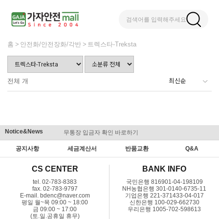
검색어를 입력해주세요
홈
안전화/안전장화/각반
트렉스타-Treksta
전체
개
Notice&News
무통장 입금자 확인 바로하기
맞춤결제 
공지사항
세금계산서
반품교환
Q&A
CS CENTER
BANK INFO
tel. 02-783-8383
국민은행 816901-04-198109
fax. 02-783-9797
NH농협은행 301-0140-6735-11
E-mail. bdenc@naver.com
기업은행 221-371433-04-017
평일 월~목 09:00 ~ 18:00
신한은행 100-029-662730
금 09:00 ~ 17:00
우리은행 1005-702-598613
(토.일.공휴일 휴무)