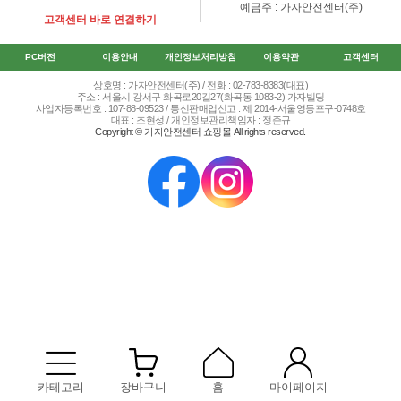
예금주 : 가자안전센터(주)
고객센터 바로 연결하기
PC버전
이용안내
개인정보처리방침
이용약관
고객센터
상호명 : 가자안전센터(주) / 전화 : 02-783-8383(대표)
주소 : 서울시 강서구 화곡로20길27(화곡동 1083-2) 가자빌딩
사업자등록번호 : 107-88-09523 / 통신판매업신고 : 제 2014-서울영등포구-0748호
대표 : 조현성 / 개인정보관리책임자 : 정준규
Copyright © 가자안전센터 쇼핑몰 All rights reserved.
카테고리
장바구니
홈
마이페이지