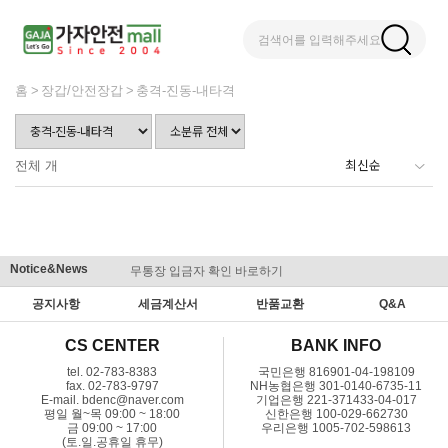
검색어를 입력해주세요
홈
장갑/안전장갑
충격-진동-내타격
전체
개
Notice&News
무통장 입금자 확인 바로하기
맞춤결제 
공지사항
세금계산서
반품교환
Q&A
CS CENTER
BANK INFO
tel. 02-783-8383
국민은행 816901-04-198109
fax. 02-783-9797
NH농협은행 301-0140-6735-11
E-mail. bdenc@naver.com
기업은행 221-371433-04-017
평일 월~목 09:00 ~ 18:00
신한은행 100-029-662730
금 09:00 ~ 17:00
우리은행 1005-702-598613
(토.일.공휴일 휴무)