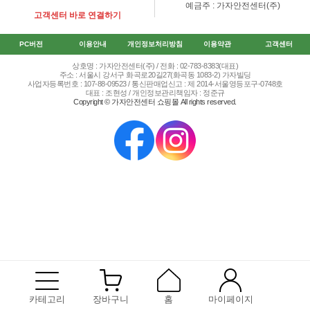
예금주 : 가자안전센터(주)
고객센터 바로 연결하기
PC버전
이용안내
개인정보처리방침
이용약관
고객센터
상호명 : 가자안전센터(주) / 전화 : 02-783-8383(대표)
주소 : 서울시 강서구 화곡로20길27(화곡동 1083-2) 가자빌딩
사업자등록번호 : 107-88-09523 / 통신판매업신고 : 제 2014-서울영등포구-0748호
대표 : 조현성 / 개인정보관리책임자 : 정준규
Copyright © 가자안전센터 쇼핑몰 All rights reserved.
카테고리
장바구니
홈
마이페이지