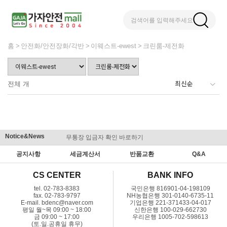
검색어를 입력해주세요
홈
안전화/안전장화/각반
이웨스트-ewest
크린룸-제전화
전체
개
Notice&News
무통장 입금자 확인 바로하기
맞춤결제 
공지사항
세금계산서
반품교환
Q&A
CS CENTER
BANK INFO
tel. 02-783-8383
국민은행 816901-04-198109
fax. 02-783-9797
NH농협은행 301-0140-6735-11
E-mail. bdenc@naver.com
기업은행 221-371433-04-017
평일 월~목 09:00 ~ 18:00
신한은행 100-029-662730
금 09:00 ~ 17:00
우리은행 1005-702-598613
(토.일.공휴일 휴무)