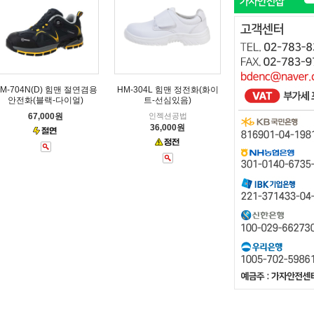
M-704N(D) 힘맨 절연겸용
HM-304L 힘맨 정전화(화이
안전화(블랙-다이얼)
트-선심있음)
67,000원
인젝션공법
36,000원