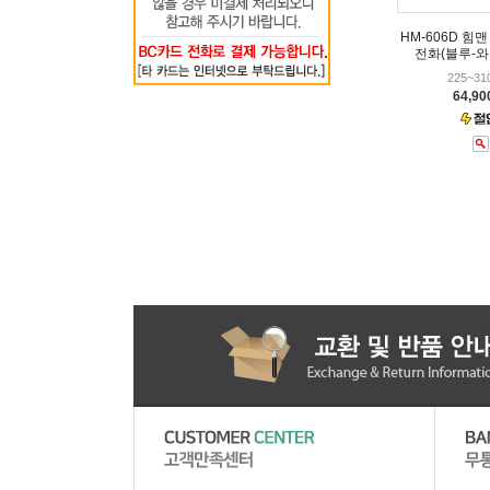
HM-606D 힘
전화(블루-
225~3
64,9