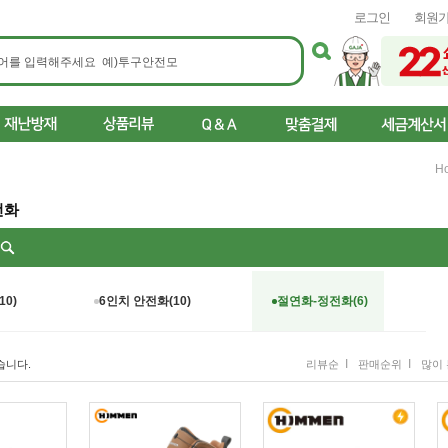
로그인
회원
H
전화
리
10)
6인치 안전화(10)
절연화-정전화(6)
I
I
습니다.
리뷰순
판매순위
많이 