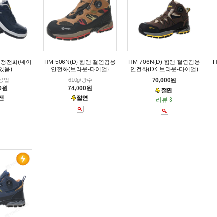
맨 정전화(네이
HM-506N(D) 힘맨 절연겸용
HM-706N(D) 힘맨 절연겸용
H
있음)
안전화(브라운-다이얼)
안전화(DK.브라운-다이얼)
공법
610g/방수
70,000원
00원
74,000원
리뷰 3