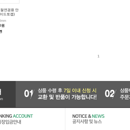
맨 절연겸용 안
와이드토캡)
10mm
00원
1