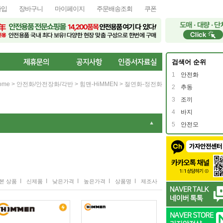
가입
장바구니
마이페이지
주문배송조회
쿠폰
검색어 순위
1
안전화
ome
>
안전화/안전장화/각반
>
힘맨-HiMMEN
>
절연화-정전화
2
추동
3
조끼
4
바지
▼
5
안전모
I
I
I
I
I
본 상품
신제품
낮은가격
높은가격
상품명
제조사