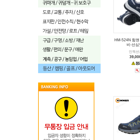
HM-524N 힘
비-선심
인젝션
39,0