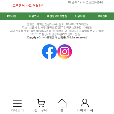
예금주 : 가자안전센터(주)
고객센터 바로 연결하기
PC버전
이용안내
개인정보처리방침
이용약관
고객센터
상호명 : 가자안전센터(주) / 전화 : 02-783-8383(대표)
주소 : 서울시 강서구 화곡로20길27(화곡동 1083-2) 가자빌딩
사업자등록번호 : 107-88-09523 / 통신판매업신고 : 제 2014-서울영등포구-0748호
대표 : 조현성 / 개인정보관리책임자 : 정준규
Copyright © 가자안전센터 쇼핑몰 All rights reserved.
카테고리
장바구니
홈
마이페이지