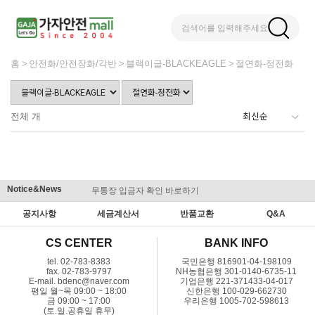
검색어를 입력해주세요
홈
안전화/안전장화/각반
블랙이글-BLACKEAGLE
절연화-정전화
전체
개
Notice&News
무통장 입금자 확인 바로하기
맞춤결제 
공지사항
세금계산서
반품교환
Q&A
CS CENTER
BANK INFO
tel. 02-783-8383
국민은행 816901-04-198109
fax. 02-783-9797
NH농협은행 301-0140-6735-11
E-mail. bdenc@naver.com
기업은행 221-371433-04-017
평일 월~목 09:00 ~ 18:00
신한은행 100-029-662730
금 09:00 ~ 17:00
우리은행 1005-702-598613
(토.일.공휴일 휴무)