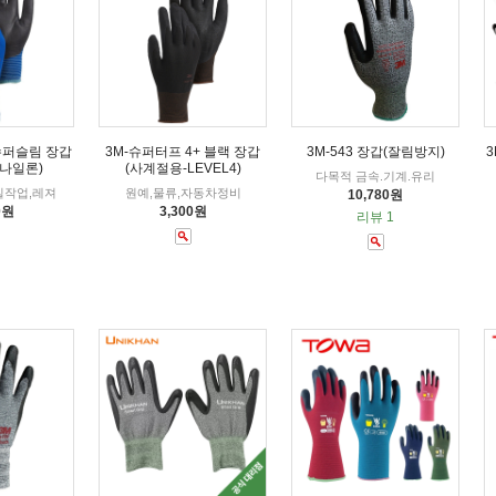
슈퍼슬림 장갑
3M-슈퍼터프 4+ 블랙 장갑
3M-543 장갑(잘림방지)
3
-나일론)
(사계절용-LEVEL4)
다목적 금속.기계.유리
밀작업,레져
원예,물류,자동차정비
10,780원
0원
3,300원
리뷰 1