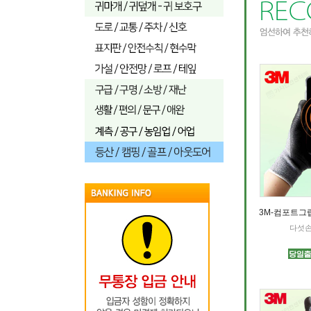
3M-컴포트그립
다섯손