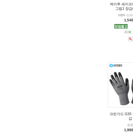
케이투 세이프
그립1 장갑
NBR-스
1,54
리뷰 
크린가드 G35
갑
유
1,98