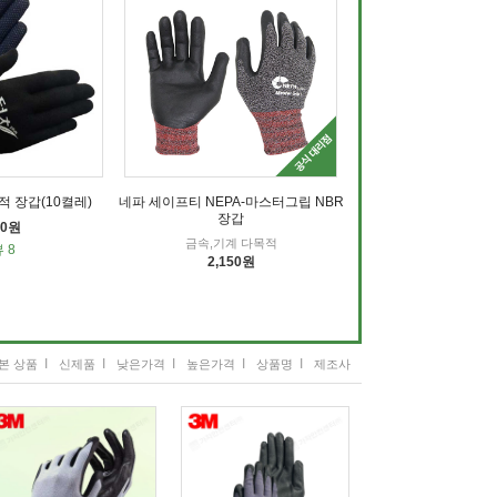
 장갑(10켤레)
네파 세이프티 NEPA-마스터그립 NBR
장갑
50원
금속,기계 다목적
 8
2,150원
I
I
I
I
I
본 상품
신제품
낮은가격
높은가격
상품명
제조사