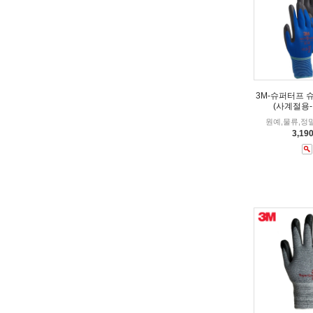
3M-슈퍼터프 
(사계절용
원예,물류,정
3,19