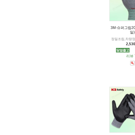
3M-슈퍼그립2
일)
정밀조립,차량정
2,53
리뷰 