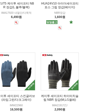
CUT5 케이투 세이프티 NB
HUA24V10 아이더세이프티
R 장갑(L.블루/블랙)
포스 그립 장갑(베이지)
IMA17920 내절단/다목적
NBR장갑
6,490원
1,600원
케이투 세이프티 스킨글러브
케이투 세이프티 하이터치슬
(라임그린/다크그레이)
림 NBR 장갑(M,L/1켤레)
IMW22960
IMA21917ZJ
16,500원
2,090원