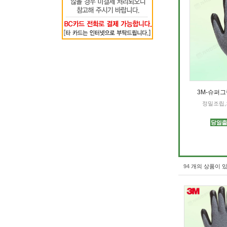
3M-슈퍼그
정밀조립,
94
개의 상품이 있