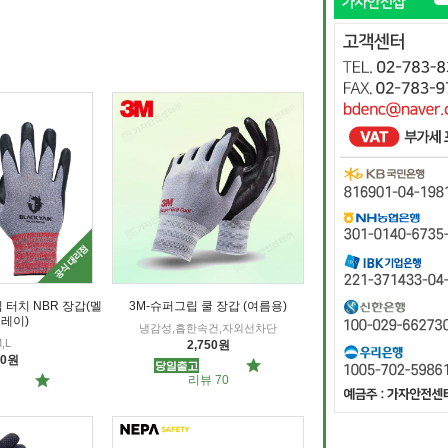
 터치 NBR 장갑(멜
3M-슈퍼그립 쿨 장갑 (여름용)
레이)
냉감성,흡한속건,자외선차단
,L
2,750원
80원
리뷰 70