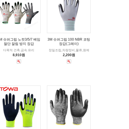
M 슈퍼그립 노컷3/5/7 베임
3M 슈퍼그립 100 NBR 코팅
절단 잘림 방지 장갑
장갑(그레이)
다목적 건축.금속.유리
정밀조립,차량정비,물류,원예
8,910원
2,200원