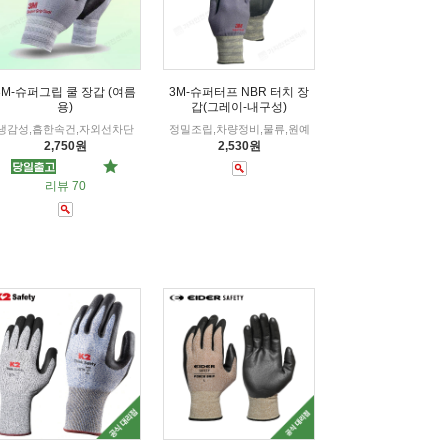
3M-슈퍼그립 쿨 장갑 (여름
3M-슈퍼터프 NBR 터치 장
용)
갑(그레이-내구성)
냉감성,흡한속건,자외선차단
정밀조립,차량정비,물류,원예
2,750원
2,530원
리뷰 70