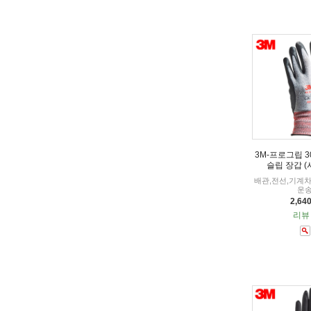
3M-프로그립 30
슬립 장갑 
배관,전선,기계차
운
2,64
리뷰 