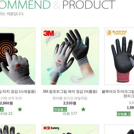
 터치 장갑 (사계절용)
3M-컴포트그립 에어 장갑 (여름용)
블랙야크 S-야크그립
란지그
가락 모두 터치
한여름 장기간 세밀작업
S,M
2,860원
2,530원
1,9
리뷰 22
리뷰 177