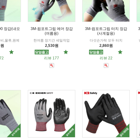
00 장갑(내오
3M-컴포트그립 에어 장갑
3M-컴포트그립 터치 장갑
(여름용)
(사계절용)
비,물류,원예
한여름 장기간 세밀작업
다섯손가락 모두 터치
0원
2,530원
2,860원
72
리뷰 177
리뷰 22