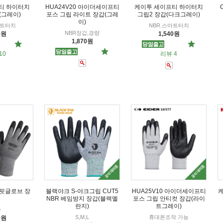
티 하이터치
HUA24V20 아이더세이프티
케이투 세이프티 하이터치
(그레이)
포스 그립 라이트 장갑(그레
그립2 장갑(다크그레이)
이)
마트터치
NBR.스마트터치
NBR장갑,경량
0원
1,540원
1,870원
10
리뷰 4
 핏글로브 장
블랙야크 S-야크그립 CUT5
HUA25V10 아이더세이프티
NBR 베임방지 장갑(블랙멜
포스 그립 안티컷 장갑(라이
란지)
트그레이)
한
S,M,L
휴대폰조작 가능
0원