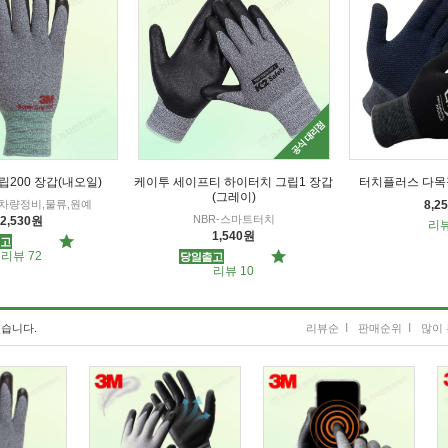
립200 장갑(내오일)
케이투 세이프티 하이터치 그립1 장갑
터치플러스 다목적
(그레이)
차량정비,물류,원예
8,2
NBR-스마트터치
2,530원
리뷰
1,540원
리뷰 72
리뷰 10
I
I
습니다.
리뷰순
판매순위
많이 