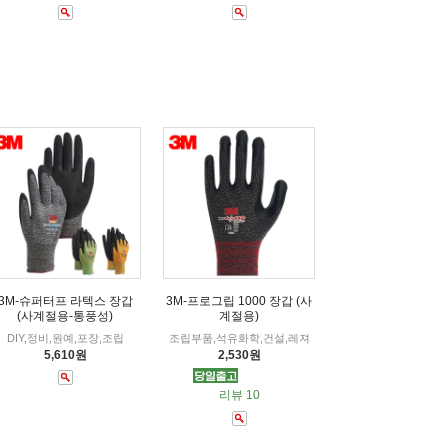
3M-슈퍼터프 라텍스 장갑
3M-프로그립 1000 장갑 (사
(사계절용-통풍성)
계절용)
DIY,정비,원예,포장,조립
조립부품,석유화학,건설,레져
5,610원
2,530원
리뷰 10