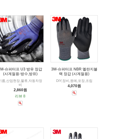
3M-슈퍼터프 U3 방유 장갑
3M-슈퍼터프 NBR 멜란지블
(사계절용-방수,방유)
랙 장갑 (사계절용)
기름,산업현장,물류,자동차정
DIY,정비,원예,포장,조립
비
4,070원
2,860원
리뷰 8