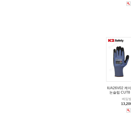
IUA26V02 
논슬립 CUT8
베임
13,2