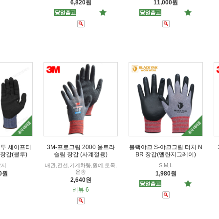
6,820원
11,000원
케이투 세이프티
3M-프로그립 2000 울트라
블랙야크 S-야크그립 터치 N
 장갑(블루)
슬림 장갑 (사계절용)
BR 장갑(멜란지그레이)
방지
배관,전선,기계차량,원예,토목,
S,M,L
운송
00원
1,980원
2,640원
리뷰 6