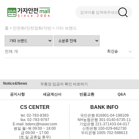
검색어를 입력해주세요
홈
안전화/안전장화/각반
기타 브랜드
전체
개
Notice&News
무통장 입금자 확인 바로하기
맞춤결제 
공지사항
세금계산서
반품교환
Q&A
CS CENTER
BANK INFO
tel. 02-783-8383
국민은행 816901-04-198109
fax. 02-783-9797
NH농협은행 301-0140-6735-11
E-mail. bdenc@naver.com
기업은행 221-371433-04-017
평일 월~목 09:00 ~ 18:00
신한은행 100-029-662730
금 09:00 ~ 17:00
우리은행 1005-702-598613
(토.일.공휴일 휴무)