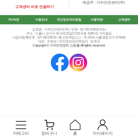
예금주 : 가자안전센터(주)
고객센터 바로 연결하기
PC버전
이용안내
개인정보처리방침
이용약관
고객센터
상호명 : 가자안전센터(주) / 전화 : 02-783-8383(대표)
주소 : 서울시 강서구 화곡로20길27(화곡동 1083-2) 가자빌딩
사업자등록번호 : 107-88-09523 / 통신판매업신고 : 제 2014-서울영등포구-0748호
대표 : 조현성 / 개인정보관리책임자 : 정준규
Copyright © 가자안전센터 쇼핑몰 All rights reserved.
카테고리
장바구니
홈
마이페이지