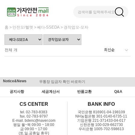
검색어를 입력해주세요
홈
안전모/헬멧
쎄다-SSEDA
경작업모-모자
전체
개
Notice&News
무통장 입금자 확인 바로하기
맞춤결제 
공지사항
세금계산서
반품교환
Q&A
CS CENTER
BANK INFO
tel. 02-783-8383
국민은행 816901-04-198109
fax. 02-783-9797
NH농협은행 301-0140-6735-11
E-mail. bdenc@naver.com
기업은행 221-371433-04-017
평일 월~목 09:00 ~ 18:00
신한은행 100-029-662730
금 09:00 ~ 17:00
우리은행 1005-702-598613
(토.일.공휴일 휴무)