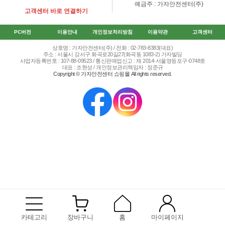
예금주 : 가자안전센터(주)
고객센터 바로 연결하기
PC버전
이용안내
개인정보처리방침
이용약관
고객센터
상호명 : 가자안전센터(주) / 전화 : 02-783-8383(대표)
주소 : 서울시 강서구 화곡로20길27(화곡동 1083-2) 가자빌딩
사업자등록번호 : 107-88-09523 / 통신판매업신고 : 제 2014-서울영등포구-0748호
대표 : 조현성 / 개인정보관리책임자 : 정준규
Copyright © 가자안전센터 쇼핑몰 All rights reserved.
카테고리
장바구니
홈
마이페이지