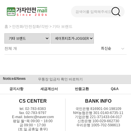
검색어를 입력해주세요
홈
안전화/안전장화/각반
기타 브랜드
전체
개
Notice&News
무통장 입금자 확인 바로하기
맞춤결제 
공지사항
세금계산서
반품교환
Q&A
CS CENTER
BANK INFO
tel. 02-783-8383
국민은행 816901-04-198109
fax. 02-783-9797
NH농협은행 301-0140-6735-11
E-mail. bdenc@naver.com
기업은행 221-371433-04-017
평일 월~목 09:00 ~ 18:00
신한은행 100-029-662730
금 09:00 ~ 17:00
우리은행 1005-702-598613
(토.일.공휴일 휴무)