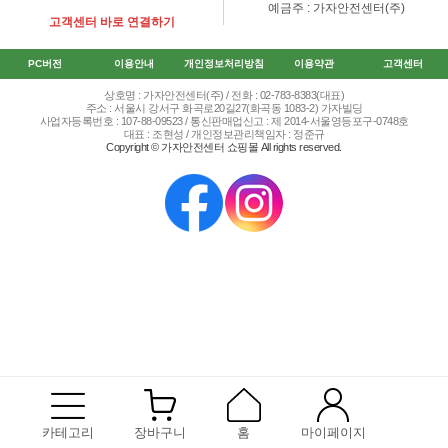
예금주 : 가자안전센터(주)
고객센터 바로 연결하기
PC버전
이용안내
개인정보처리방침
이용약관
고객센터
상호명 : 가자안전센터(주) / 전화 : 02-783-8383(대표)
주소 : 서울시 강서구 화곡로20길27(화곡동 1083-2) 가자빌딩
사업자등록번호 : 107-88-09523 / 통신판매업신고 : 제 2014-서울영등포구-0748호
대표 : 조현성 / 개인정보관리책임자 : 정준규
Copyright © 가자안전센터 쇼핑몰 All rights reserved.
카테고리
장바구니
홈
마이페이지