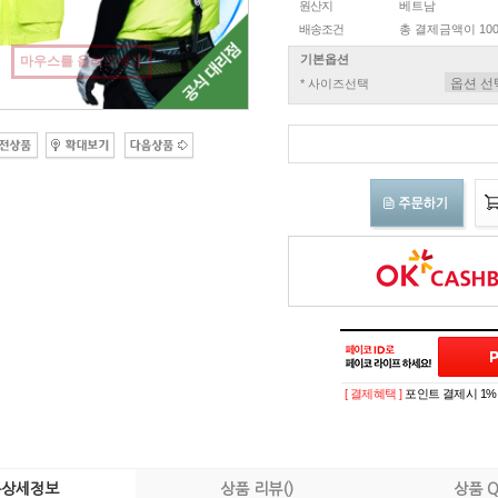
원산지
베트남
배송조건
총 결제금액이 100
기본옵션
마우스를 올려보세요
* 사이즈선택
[ 결제혜택 ]
포인트 결제시 1%
품상세정보
상품 리뷰()
상품 Q