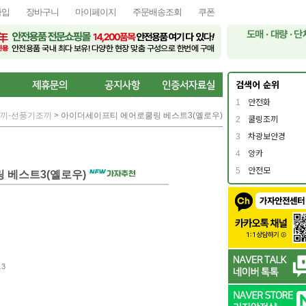
가입
장바구니
마이페이지
주문배송조회
쿠폰
검색어 순위
1
안전화
끼-선풍기조끼
> 아이더세이프티 에어로쿨링 베스트3(옐로우)
2
쿨링조끼
3
차광보안경
4
앙카
5
안전모
 베스트3(옐로우)
3