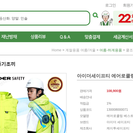
로그인
회원
Home
>
계절용품 여름/겨울
>
여름-하계용품
>
쿨조
풍기조끼
아이더세이프티 에어로쿨링
판매가격
108,900원
배송안내
적립금
1%
상품코드
130008000071
모델명
에어로쿨링 베스트
브랜드
아이더 세이프티
제조회사
케이투세이프티