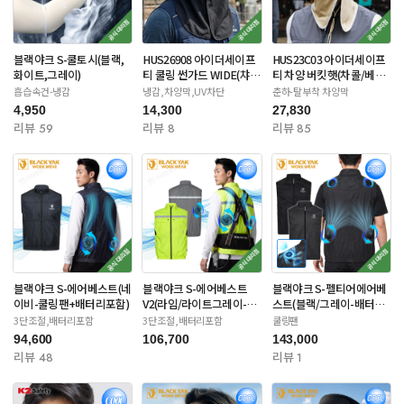
블랙야크 S-쿨토시(블랙,
HUS26908 아이더세이프
HUS23C03 아이더세이프
화이트,그레이)
티 쿨링 썬가드 WIDE(챠
티 차양 버킷햇(차콜/베이
콜/네이비)
지/라이트카키)
흡습속건-냉감
냉감,차양막,UV차단
춘하-탈부착 차양막
4,950
14,300
27,830
리뷰 59
리뷰 8
리뷰 85
블랙야크 S-에어베스트(네
블랙야크 S-에어베스트
블랙야크 S-펠티어에어베
이비-쿨링팬+배터리포함)
V2(라임/라이트그레이-쿨
스트(블랙/그레이-배터리
링팬) 배터리포함
별도)
3단조절,배터리포함
3단조절,배터리포함
쿨링팬
94,600
106,700
143,000
리뷰 48
리뷰 1