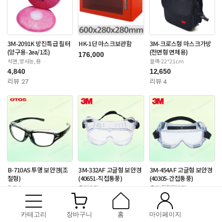
3M-2091K 방진특급 필터
HK-1단 마스크보관함
3M-크로스형 마스크가방
(양구용-2ea/1조)
(전면형 면체용)
176,000
석면,방사능,용
블랙-22*21cm
접-6000/65020/7000S
4,840
12,650
리뷰 27
리뷰 4
B-710AS 투명 보안경(조
3M-332AF 고글형 보안경
3M-454AF 고글형 보안경
절형)
(40651-직접통풍)
(40305-간접통풍)
오토스
충격방지
충격/물질튐방지
9,350
3,630
14,300
리뷰 175
리뷰 9
리뷰 12
카테고리
장바구니
홈
마이페이지