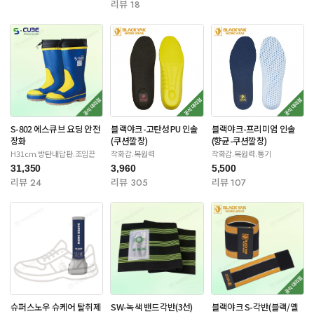
리뷰 18
S-802 에스큐브 요딩 안전
블랙야크-고탄성PU 인솔
블랙야크-프리미엄 인솔
장화
(쿠션깔창)
(향균-쿠션깔창)
H31cm.방탄내답판.조임끈
착화감.복원력
착화감.복원력.통기
31,350
3,960
5,500
리뷰 24
리뷰 305
리뷰 107
슈퍼스노우 슈케어 탈취제
SW-녹색 밴드각반(3선)
블랙야크 S-각반(블랙/옐