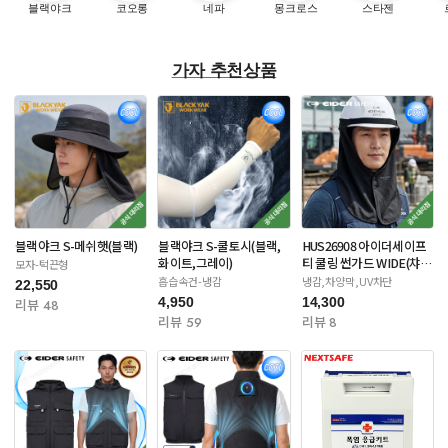
블랙야크
코오롱
네파
몽크로스
스타젠
가자 추천상품
블랙야크 S-메쉬햇(블랙)
블랙야크 S-쿨토시(블랙,
HUS26908 아이더세이프
화이트,그레이)
티 쿨링 썬가드 WIDE(챠
모자-턱끈형
콜/네이비)
흡습속건-냉감
냉감,차양막,UV차단
22,550
4,950
14,300
리뷰 48
리뷰 59
리뷰 8