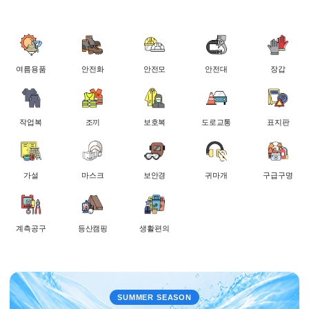
여름용품
안전화
안전모
안전대
장갑
작업복
조끼
보호복
도로교통
표지판
가설
마스크
보안경
귀마개
구급구명
계측공구
등산캠핑
생활편의
SUMMER SEASON