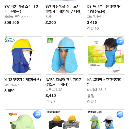
SW-바론 카본 스틸 대형
SW-메쉬 영문 정글 모자
DS-목그늘타올 햇빛가리
파라솔(5색)
햇빛가리개(차양-일체형)
개(안전모용)
파라솔+받침대 세트
망사
자외선차단
206,800
2,200
3,410
리뷰 10
XI-72 햇빛가리개(파랑색)
NARA-타올형 햇빛가리개
NA-멀티마스크 햇빛가리
(하늘색-극세사)
개
자외선차단
모든모자사용
UV.자외선 차단
3,850
3,410
품절
리뷰 7
리뷰 1