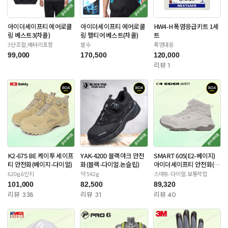
아이더세이프티 에어로쿨
아이더세이프티 에어로쿨
HW4-H 폭염응급키트 1세
링 베스트3(차콜)
링 펠티어 베스트(차콜)
트
3단조절,배터리포함
발수
폭염대응
99,000
170,500
120,000
리뷰 1
K2-67S BE 케이투 세이프
YAK-420D 블랙야크 안전
SMART 605(E2-베이지)
티 안전화(베이지-다이얼)
화(블랙-다이얼.논슬립)
아이더세이프티 안전화(스
틸토캡)
620g.6인치
약 542g
스마트-다이얼.보통작업
101,000
82,500
89,320
리뷰 338
리뷰 31
리뷰 40