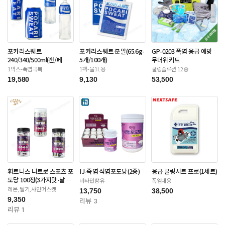
포카리스웨트
포카리스웨트 분말(65.6g-
GP-0203 폭염 응급 예방
240/340/500ml(캔/페
5개/100개)
무더위키트
트-12/20/24/30입)
1박스-폭염극복
1팩-물1L용
쿨링솔루션 12종
19,580
9,130
53,500
휘트니스 니트로 스포츠 포
IJ-죽염 식염포도당(2종)
응급 쿨링시트 프로(1세트)
도당 100정(3가지맛-낱개
비타민함유
폭염대응
포장)
레몬,딸기,샤인머스켓
13,750
38,500
9,350
리뷰 3
리뷰 1