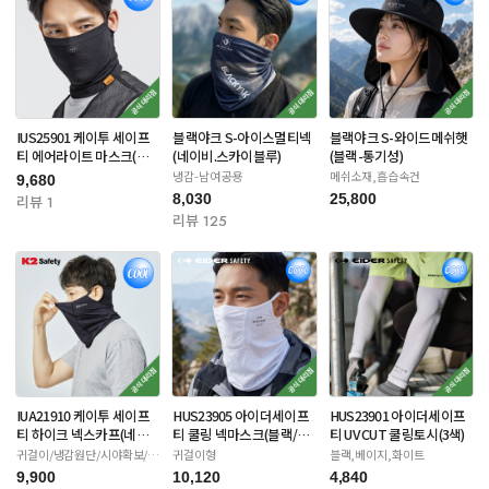
IUS25901 케이투 세이프
블랙야크 S-아이스멀티넥
블랙야크 S-와이드메쉬햇
티 에어라이트 마스크(블
(네이비.스카이블루)
(블랙-통기성)
랙/아이보리)
냉감-남여공용
메쉬소재,흡습속건
9,680
8,030
25,800
리뷰 1
리뷰 125
IUA21910 케이투 세이프
HUS23905 아이더세이프
HUS23901 아이더세이프
티 하이크 넥스카프(네이
티 쿨링 넥마스크(블랙/화
티 UV CUT 쿨링토시(3색)
비/화이트/베이지)
이트/카키)
귀걸이/냉감원단/시야확보/자
귀걸이형
블랙,베이지,화이트
외선차단
9,900
10,120
4,840