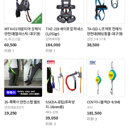
MTH-01 마운티아 상체식
THZ-219 세이프짚 하네스
TA-022-L 르까프 전체식
안전대(엘라스틱-대구경)
(1,051gr)
안전대(웨빙죔줄-대구경)
AL후크/스틸
암벽레저용
안전그네-ST훅
60,500
184,000
38,500
리뷰 1
리뷰 1
3S-쭉쭉이 안전스텝 벨트
SSEDA-로립(추락방
COV 미니블럭(3~8.5M)
지-16mm용)
안전대보조장치
코브
쎄다-상하
19,250
181,500
39,050
리뷰 3
리뷰 3