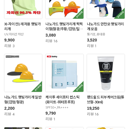
XI-자이선1 레저용 햇빛가
나노가드 햇빛가리개 찍찍
나노가드 안전모 햇빛가리
리개
이형(형광/주황/검정/밀리
개 모음
터리)
UV.자외선 차단
통기성,휴대용
3,080
9,900
3,520
리뷰 16
리뷰 3
리뷰 1
나노가드 햇빛가리개 일반
케이투 세이프티 썬스틱
핸드쉴드 피부케어크림(튜
형(검정/형광)
(화이트-워터프루프)
브형-30ml)
SPF50+,PA++++
2,200
19,250
9,790
리뷰 4
리뷰 16
리뷰 1