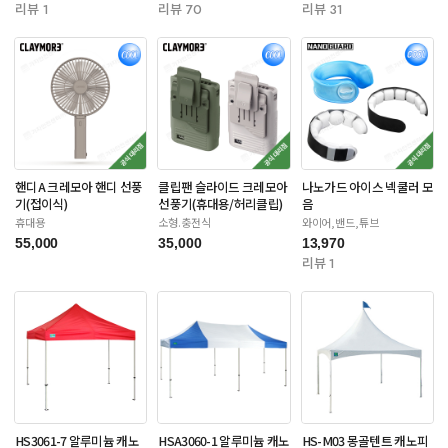
리뷰 1
리뷰 70
리뷰 31
핸디A 크레모아 핸디 선풍
클립팬 슬라이드 크레모아
나노가드 아이스 넥쿨러 모
기(접이식)
선풍기(휴대용/허리클립)
음
휴대용
소형.충전식
와이어,밴드,튜브
55,000
35,000
13,970
리뷰 1
HS3061-7 알루미늄 캐노
HSA3060-1 알루미늄 캐노
HS-M03 몽골텐트 캐노피