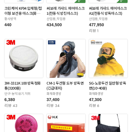
크린케어 KF94 입체형/접
써보레 가샤드 에어마스크
써보레 가샤드 에어마스크
이형 보건용 마스크(화이
1(전동식 방진마스크)
A1(전동식 방독마스크)
트/블랙-대형)
황사방역
산업용,작업용
산업용,작업용
440
434,500
477,950
리뷰 1
3M-3311K 100 방독정화
CM-1 두건형 도부 방독면
SG-노랑두건 일반형 방독
통(3200용)
(긴급대피)
면(10~40분)
단구-농약.유기.악취
화재화생방
화재화생방
6,380
37,400
47,300
리뷰 43
리뷰 34
리뷰 6