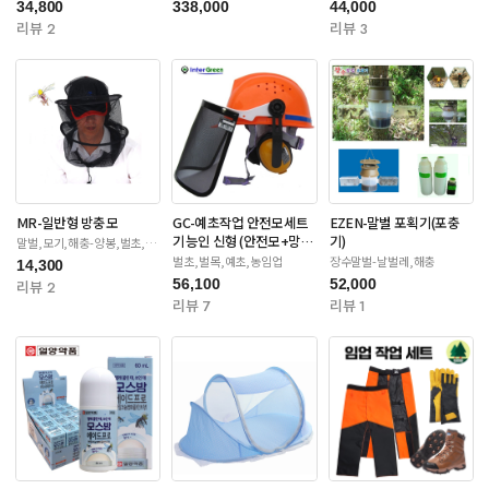
34,800
338,000
44,000
리뷰 2
리뷰 3
MR-일반형 방충모
GC-예초작업 안전모세트
EZEN-말벌 포획기(포충
기능인 신형 (안전모+망
기)
말벌,모기,해충-양봉,벌초,제
초
+귀마개)
벌초,벌목,예초,농임업
장수말벌-날벌레,해충
14,300
56,100
52,000
리뷰 2
리뷰 7
리뷰 1