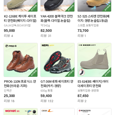
K2-126BE 케이투 세이프
YAK-420D 블랙야크 안전
SZ-525 스타젠 안전화(베
티 안전화(베이지-다이얼)
화(블랙-다이얼.논슬립)
이지-경량.논슬립1등급)
GAJA 단독.BOA다이얼
약 542g
스트랩.보통작업용
95,000
82,500
73,700
리뷰 4
리뷰 31
리뷰 1
PRO6-110N 프로식스 안
GT-36N 네파 세이프티 안
ES 614(BE-베이지) 아이
전화(브라운-지퍼)
전화(카키-경량)
더세이프티 안전화
인젝션
600g.통풍
보통작업용-경량화
25,300
59,400
87,450
리뷰 18
리뷰 152
리뷰 2