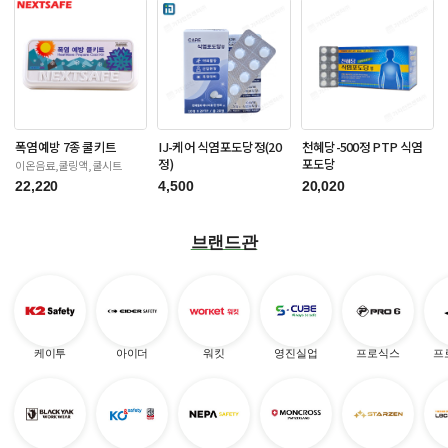
폭염예방 7종 쿨키트
IJ-케어 식염포도당정(20
천혜당-500정 PTP 식염
정)
포도당
이온음료,쿨링액,쿨시트
22,220
4,500
20,020
브랜드관
케이투
아이더
워킷
영진실업
프로식스
프