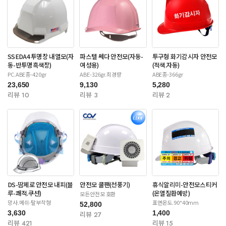
SSEDA4 투명창 내열모(자
파스텔 쎄다 안전모(자동-
투구형 화기감시자 안전모
동-반투명흑색창)
여성용)
(적색.자동)
PC.ABE종-420gr
ABE-326gr.최경량
ABE종-366gr
23,650
9,130
5,280
리뷰 10
리뷰 3
리뷰 2
DS-땀제로 안전모 내피(블
안전모 쿨팬(선풍기)
휴식알리미-안전모스티커
루-쾌적.쿠션)
(온열질환예방)
모든안전모 호환
망사.메쉬-탈부착형
표면온도.90*40mm
52,800
3,630
1,400
리뷰 27
리뷰 421
리뷰 15