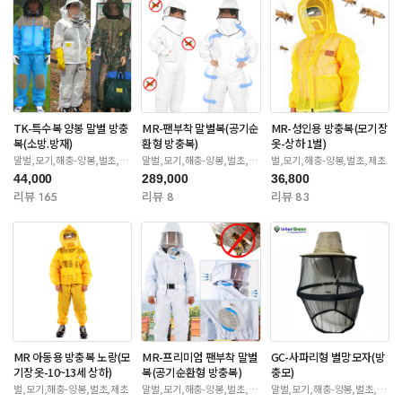
TK-특수복 양봉 말벌 방충
MR-팬부착 말벌복(공기순
MR-성인용 방충복(모기장
복(소방.방재)
환형 방충복)
옷-상하 1벌)
말벌,모기,해충-양봉,벌초,제
말벌,모기,해충-양봉,벌초,제
벌,모기,해충-양봉,벌초,제초
초
초
44,000
289,000
36,800
리뷰 165
리뷰 8
리뷰 83
MR 아동용 방충복 노랑(모
MR-프리미엄 팬부착 말벌
GC-사파리형 벌망모자(방
기장옷-10~13세 상하)
복(공기순환형 방충복)
충모)
벌,모기,해충-양봉,벌초,제초
말벌,모기,해충-양봉,벌초,제
말벌,모기,해충-양봉,벌초,제
초
초