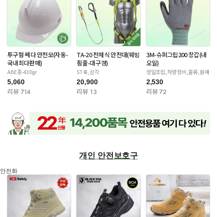
투구형 쎄다 안전모(자동-
TA-20 전체식 안전대(웨빙
3M-슈퍼그립200 장갑(내
국내최다판매)
죔줄-대구경)
오일)
ABE종-430gr
ST훅,삼각
정밀조립,차량정비,물류,원예
5,060
20,900
2,530
리뷰 714
리뷰 13
리뷰 72
개인 안전보호구
안전화