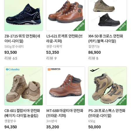
ZB-171S 워킷 안전화(네
LS-621 르까프 안전화(브
XM-5D 몽크로스 안전화
이비-다이얼)
라운-지퍼)
(카키/블랙-다이얼)
580g.방수내피
경량-다목적
절연기능
93,500
53,350
86,900
리뷰 65
리뷰 9
리뷰 8
CB-601 컬럼비아 안전화
MT-68B 마운티아 안전화
PS-28 프로스펙스 안전화
(베이지-다이얼.논슬립)
(브라운-지퍼)
(브라운-다이얼)
생활방수
3m반사
650g
94,350
35,200
50,000