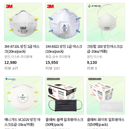
3M-8710L 방진 2급 마스
3M-8822 방진 1급 마스크
크린탑 203 방진마스크(2
크(20ea/pack)
(10ea/pack)
급-20ea/카톤)
분진,미스트-최다판매
용접.금속-최다판매
분진,미스트
12,980
15,950
9,130
리뷰 671
리뷰 251
리뷰 5
애니가드 VC102V 방진 마
클래씨-블랙 일회용마스크
클래씨-화이트 일회용마스
스크(1급-10ea/카톤)
(50매/pack)
크(50매/pack)