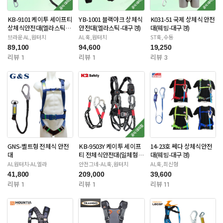
KB-9101 케이투 세이프티
YB-1001 블랙야크 상체식
K031-51 국제 상체식 안전
상체식안전대(엘라스틱-
안전대(엘라스틱-대구경)
대(웨빙-대구경)
대구경)
브라운 AL,원터치
AL훅,원터치
ST훅,수동
89,100
94,600
19,250
리뷰 1
리뷰 1
리뷰 3
GNS-벨트형 전체식 안전
KB-9503Y 케이투 세이프
14-23호 쎄다 상체식안전
대
티 전체식안전대(일체형죔
대(웨빙-대구경)
줄-더블대구경)
AL원터치-AL엘라
안전그네-AL훅,원터치
AL훅,최신형
41,800
209,000
39,600
리뷰 1
리뷰 1
리뷰 11