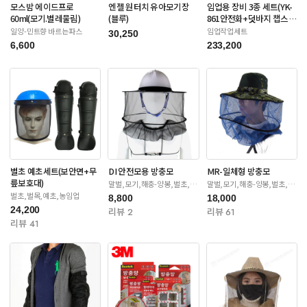
모스밤 에이드프로
엔젤 원터치 유아모기장
임업용 장비 3종 세트(YK-
60ml(모기.벌레물림)
(블루)
861안전화+덧바지 챕스
+안전장갑)
일양-민트향 바르는파스
임업작업세트
30,250
6,600
233,200
벌초 예초세트(보안면+무
DI 안전모용 방충모
MR-일체형 방충모
릎보호대)
말벌,모기,해충-양봉,벌초,제
말벌,모기,해충-양봉,벌초,제
초
초
벌초,벌목,예초,농임업
8,800
18,000
24,200
리뷰 2
리뷰 61
리뷰 41