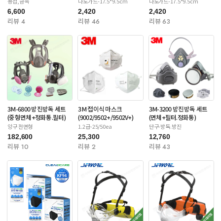
용접,금속
나노가드-17.5*9.5cm
나노가드-17.5*9.5cm
6,600
2,420
2,420
리뷰 4
리뷰 46
리뷰 63
3M-6800 방진방독 세트
3M 접이식 마스크
3M-3200 방진방독 세트
(중형면체+정화통.필터)
(9002/9502+/9502V+)
(면체+필터.정화통)
양구 전면형
1.2급-25/50ea
단구-방독.방진
182,600
25,300
12,760
리뷰 10
리뷰 2
리뷰 43