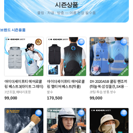
시즌상품
쿨링 · 차광 · 방충 — 여름 현장 필수품
브랜드 시즌용품
아이더세이프티 에어로쿨
아이더세이프티 에어로쿨
DY-2020ASB 쿨링 팬조끼
링 베스트3(라이트 그레이)
링 펠티어 베스트(차콜)
(하늘색-삼성물산,SK용)
배터리포함
3단조절,배터리포함
발수
코팅-투습.방풍.방수
99,000
170,500
99,000