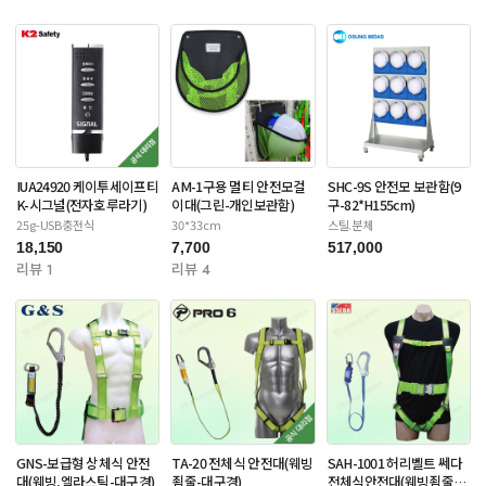
IUA24920 케이투세이프티
AM-1구용 멀티 안전모걸
SHC-9S 안전모 보관함(9
K-시그널(전자호루라기)
이대(그린-개인보관함)
구-82*H155cm)
25g-USB충전식
30*33cm
스틸.분체
18,150
7,700
517,000
리뷰 1
리뷰 4
GNS-보급형 상체식 안전
TA-20 전체식 안전대(웨빙
SAH-1001 허리벨트 쎄다
대(웨빙,엘라스틱-대구경)
죔줄-대구경)
전체식안전대(웨빙죔줄-