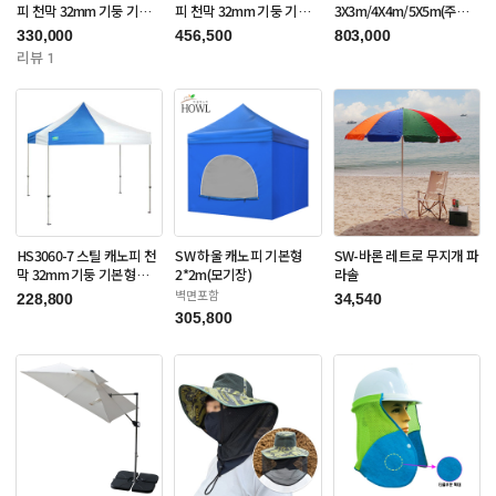
피 천막 32mm 기둥 기본
피 천막 32mm 기둥 기본
3X3m/4X4m/5X5m(주문
형 3X3m(주문제작품)
형 3X6m(주문제작품)
제작품)
330,000
456,500
803,000
리뷰 1
HS3060-7 스틸 캐노피 천
SW 하울 캐노피 기본형
SW-바론 레트로 무지개 파
막 32mm 기둥 기본형
2*2m(모기장)
라솔
3X3m(주문제작품)
벽면포함
228,800
34,540
305,800