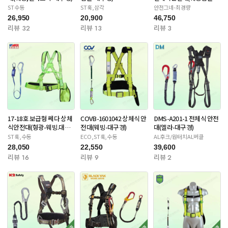
대구경)
ST수동
ST훅,삼각
안전그네-최경량
26,950
20,900
46,750
리뷰 32
리뷰 13
리뷰 3
17-18호 보급형 쎄다 상체
COVB-1601042 상체식 안
DMS-A201-1 전체식 안전
식안전대(형광-웨빙.대구
전대(웨빙-대구경)
대(엘라-대구경)
경)
ST훅,수동
ECO,ST훅,수동
AL후크/원터치AL버클
28,050
22,550
39,600
리뷰 16
리뷰 9
리뷰 2