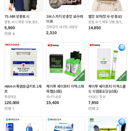
TS-MR 방충토시
3M 스카치 방충망 보수테
벌망 모자(망사-방충모)
이프
말벌,모기,해충-양봉,벌초,제
말벌,모기,해충-양봉,벌초,제
초
초
강력접착,내구성,내열성
5,900
14,850
2,310
리뷰 8
HW4-H 폭염응급키트 1세
케이투 세이프티 이엑스파
케이투 세이프티 이엑스콜
트
워젤(10포)
드 식염포도당(10포)
폭염대응
에너지공급
비타민C 함유
120,000
15,400
7,950
리뷰 1
리뷰 2