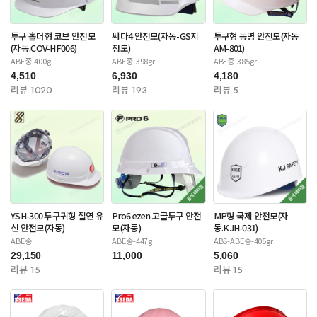
투구 홀더형 코브 안전모
쎄다4 안전모(자동-GS지
투구형 동명 안전모(자동
(자동.COV-HF006)
정모)
AM-801)
ABE종-400g
ABE종-398gr
ABE종-385gr
4,510
6,930
4,180
리뷰 1020
리뷰 193
리뷰 5
YSH-300 투구귀형 절연 유
Pro6 ezen 고글투구 안전
MP형 국제 안전모(자
신 안전모(자동)
모(자동)
동.KJH-031)
ABE종
ABE종-447g
ABS-ABE종-405gr
29,150
11,000
5,060
리뷰 15
리뷰 15