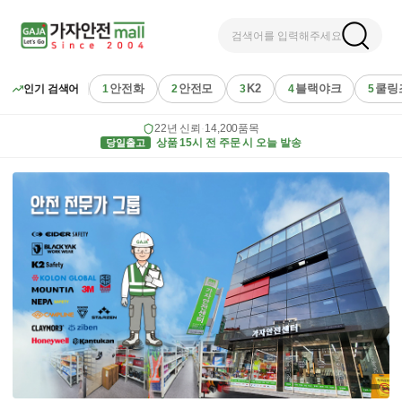
검색어를 입력해주세요
안전화
안전모
K2
블랙야크
쿨링
인기 검색어
1
2
3
4
5
22년 신뢰
·
14,200품목
당일출고
상품 15시 전 주문 시 오늘 발송