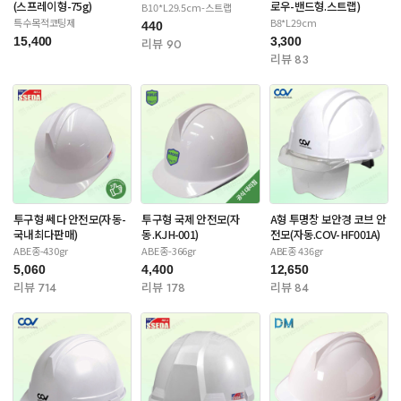
(스프레이형-75g)
로우-밴드형.스트랩)
B10*L29.5cm-스트랩
특수목적코팅제
B8*L29cm
440
15,400
3,300
리뷰 90
리뷰 83
투구형 쎄다 안전모(자동-
투구형 국제 안전모(자
A형 투명창 보안경 코브 안
국내최다판매)
동.KJH-001)
전모(자동.COV-HF001A)
ABE종-430gr
ABE종-366gr
ABE종 436gr
5,060
4,400
12,650
리뷰 714
리뷰 178
리뷰 84