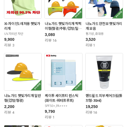
XI-자이선1 레저용 햇빛가
나노가드 햇빛가리개 찍찍
나노가드 안전모 햇빛가리
리개
이형(형광/주황/검정/밀리
개 모음
터리)
UV.자외선 차단
통기성,휴대용
3,080
9,900
3,520
리뷰 16
리뷰 3
리뷰 1
나노가드 햇빛가리개 일반
케이투 세이프티 썬스틱
핸드쉴드 피부케어크림(튜
형(검정/형광)
(화이트-워터프루프)
브형-30ml)
SPF50+,PA++++
2,200
19,250
9,790
리뷰 4
리뷰 16
리뷰 1