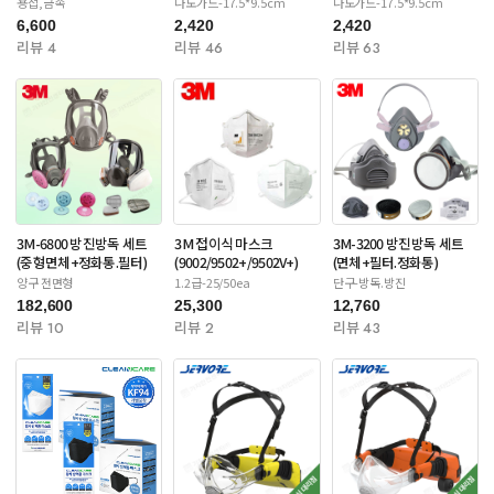
용접,금속
나노가드-17.5*9.5cm
나노가드-17.5*9.5cm
6,600
2,420
2,420
리뷰 4
리뷰 46
리뷰 63
3M-6800 방진방독 세트
3M 접이식 마스크
3M-3200 방진방독 세트
(중형면체+정화통.필터)
(9002/9502+/9502V+)
(면체+필터.정화통)
양구 전면형
1.2급-25/50ea
단구-방독.방진
182,600
25,300
12,760
리뷰 10
리뷰 2
리뷰 43