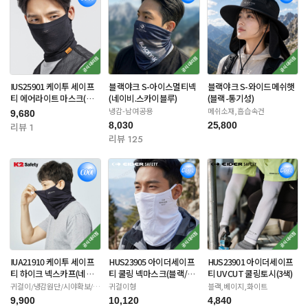
IUS25901 케이투 세이프
블랙야크 S-아이스멀티넥
블랙야크 S-와이드메쉬햇
티 에어라이트 마스크(블
(네이비.스카이블루)
(블랙-통기성)
랙/아이보리)
냉감-남여공용
메쉬소재,흡습속건
9,680
8,030
25,800
리뷰 1
리뷰 125
IUA21910 케이투 세이프
HUS23905 아이더세이프
HUS23901 아이더세이프
티 하이크 넥스카프(네이
티 쿨링 넥마스크(블랙/화
티 UV CUT 쿨링토시(3색)
비/화이트/베이지)
이트/카키)
귀걸이/냉감원단/시야확보/자
귀걸이형
블랙,베이지,화이트
외선차단
9,900
10,120
4,840