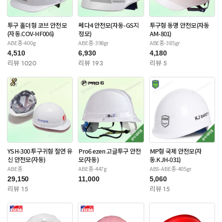
투구 홀더형 코브 안전모
쎄다4 안전모(자동-GS지
투구형 동명 안전모(자동
(자동.COV-HF006)
정모)
AM-801)
ABE종-400g
ABE종-398gr
ABE종-385gr
4,510
6,930
4,180
리뷰 1020
리뷰 193
리뷰 5
YSH-300 투구귀형 절연 유
Pro6 ezen 고글투구 안전
MP형 국제 안전모(자
신 안전모(자동)
모(자동)
동.KJH-031)
ABE종
ABE종-447g
ABS-ABE종-405gr
29,150
11,000
5,060
리뷰 15
리뷰 15