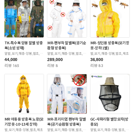
TK-특수복 양봉 말벌 방충
MR-팬부착 말벌복(공기순
MR-성인용 방충복(모기장
복(소방.방재)
환형 방충복)
옷-상하 1벌)
말벌,모기,해충-양봉,벌초,제
말벌,모기,해충-양봉,벌초,제
벌,모기,해충-양봉,벌초,제초
초
초
44,000
289,000
36,800
리뷰 165
리뷰 8
리뷰 83
MR 아동용 방충복 노랑(모
MR-프리미엄 팬부착 말벌
GC-사파리형 벌망모자(방
기장옷-10~13세 상하)
복(공기순환형 방충복)
충모)
벌,모기,해충-양봉,벌초,제초
말벌,모기,해충-양봉,벌초,제
말벌,모기,해충-양봉,벌초,제
초
초