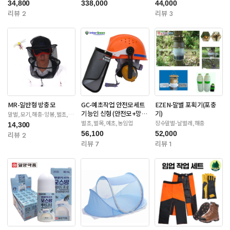
34,800
338,000
44,000
리뷰 2
리뷰 3
MR-일반형 방충모
GC-예초작업 안전모세트
EZEN-말벌 포획기(포충
기능인 신형 (안전모+망
기)
말벌,모기,해충-양봉,벌초,제
초
+귀마개)
벌초,벌목,예초,농임업
장수말벌-날벌레,해충
14,300
56,100
52,000
리뷰 2
리뷰 7
리뷰 1