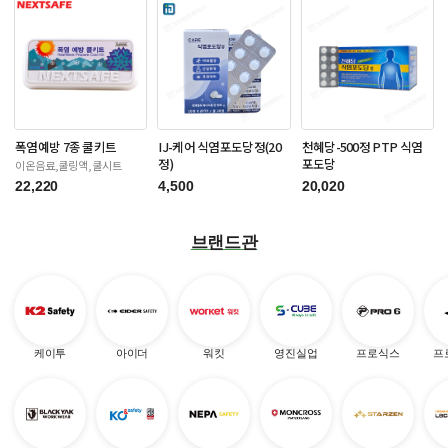
폭염예방 7종 쿨키트
IJ-케어 식염포도당정(20
천혜당-500정 PTP 식염
정)
포도당
이온음료,쿨링액,쿨시트
22,220
4,500
20,020
브랜드관
케이투
아이더
워킷
영진실업
프로식스
프