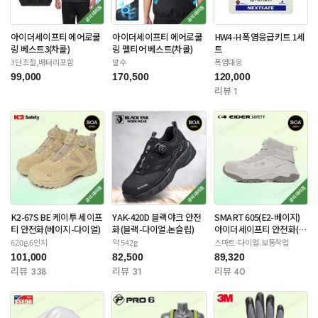
아이더세이프티 에어로쿨
아이더세이프티 에어로쿨
HW4-H 폭염응급키트 1세
링 베스트3(차콜)
링 펠티어 베스트(차콜)
트
3단조절,배터리포함
발수
폭염대응
99,000
170,500
120,000
리뷰 1
K2-67S BE 케이투 세이프
YAK-420D 블랙야크 안전
SMART 605(E2-베이지)
티 안전화(베이지-다이얼)
화(블랙-다이얼.논슬립)
아이더세이프티 안전화(스
틸토캡)
620g.6인치
약 542g
스마트-다이얼.보통작업
101,000
82,500
89,320
리뷰 338
리뷰 31
리뷰 40