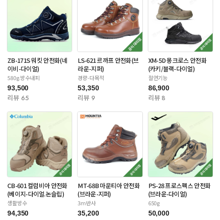
ZB-171S 워킷 안전화(네
LS-621 르까프 안전화(브
XM-5D 몽크로스 안전화
이비-다이얼)
라운-지퍼)
(카키/블랙-다이얼)
580g.방수내피
경량-다목적
절연기능
93,500
53,350
86,900
리뷰 65
리뷰 9
리뷰 8
CB-601 컬럼비아 안전화
MT-68B 마운티아 안전화
PS-28 프로스펙스 안전화
(베이지-다이얼.논슬립)
(브라운-지퍼)
(브라운-다이얼)
생활방수
3m반사
650g
94,350
35,200
50,000