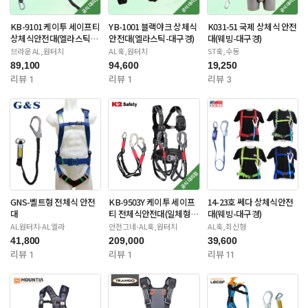
KB-9101 케이투 세이프티
YB-1001 블랙야크 상체식
K031-51 국제 상체식 안전
상체식안전대(엘라스틱-
안전대(엘라스틱-대구경)
대(웨빙-대구경)
대구경)
브라운 AL,원터치
AL훅,원터치
ST훅,수동
89,100
94,600
19,250
리뷰 1
리뷰 1
리뷰 3
GNS-벨트형 전체식 안전
KB-9503Y 케이투 세이프
14-23호 쎄다 상체식안전
대
티 전체식안전대(일체형죔
대(웨빙-대구경)
줄-더블대구경)
AL원터치-AL엘라
안전그네-AL훅,원터치
AL훅,최신형
41,800
209,000
39,600
리뷰 1
리뷰 1
리뷰 11