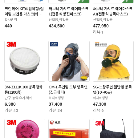
크린케어 KF94 입체형/접
써보레 가샤드 에어마스크
써보레 가샤드 에어마스크
이형 보건용 마스크(화이
1(전동식 방진마스크)
A1(전동식 방독마스크)
트/블랙-대형)
황사방역
산업용,작업용
산업용,작업용
440
434,500
477,950
리뷰 1
3M-3311K 100 방독정화
CM-1 두건형 도부 방독면
SG-노랑두건 일반형 방독
통(3200용)
(긴급대피)
면(10~40분)
단구-농약.유기.악취
화재화생방
화재화생방
6,380
37,400
47,300
리뷰 43
리뷰 34
리뷰 6