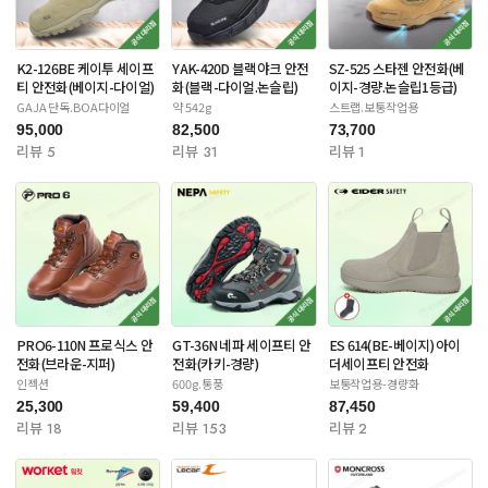
K2-126BE 케이투 세이프
YAK-420D 블랙야크 안전
SZ-525 스타젠 안전화(베
티 안전화(베이지-다이얼)
화(블랙-다이얼.논슬립)
이지-경량.논슬립1등급)
GAJA 단독.BOA다이얼
약 542g
스트랩.보통작업용
95,000
82,500
73,700
리뷰 5
리뷰 31
리뷰 1
PRO6-110N 프로식스 안
GT-36N 네파 세이프티 안
ES 614(BE-베이지) 아이
전화(브라운-지퍼)
전화(카키-경량)
더세이프티 안전화
인젝션
600g.통풍
보통작업용-경량화
25,300
59,400
87,450
리뷰 18
리뷰 153
리뷰 2