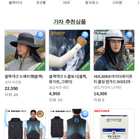
블랙야크
코오롱
네파
몽크로스
스타젠
가자 추천상품
블랙야크 S-메쉬햇(블랙)
블랙야크 S-쿨토시(블랙,
HUS26908 아이더세이프
화이트,그레이)
티 쿨링 썬가드 WIDE(챠
모자-턱끈형
콜/네이비)
흡습속건-냉감
냉감,차양막,UV차단
22,550
4,950
14,300
리뷰 48
리뷰 59
리뷰 8