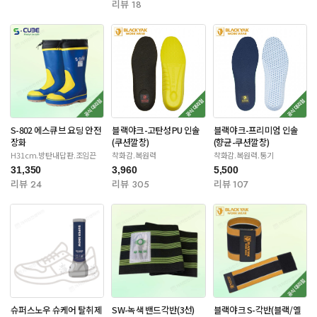
리뷰 18
S-802 에스큐브 요딩 안전
블랙야크-고탄성PU 인솔
블랙야크-프리미엄 인솔
장화
(쿠션깔창)
(향균-쿠션깔창)
H31cm.방탄내답판.조임끈
착화감.복원력
착화감.복원력.통기
31,350
3,960
5,500
리뷰 24
리뷰 305
리뷰 107
슈퍼스노우 슈케어 탈취제
SW-녹색 밴드각반(3선)
블랙야크 S-각반(블랙/옐