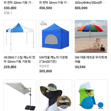
피 천막 32mm 기둥 기본
피 천막 32mm 기둥 기본
3X3m/4X4m/5X5m(주문
형 3X3m(주문제작품)
형 3X6m(주문제작품)
제작품)
330,000
456,500
803,000
리뷰 1
HS3060-7 스틸 캐노피 천
SW 하울 캐노피 기본형
SW-바론 레트로 무지개 파
막 32mm 기둥 기본형
2*2m(모기장)
라솔
3X3m(주문제작품)
벽면포함
228,800
34,540
305,800