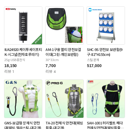
IUA24920 케이투세이프티
AM-1구용 멀티 안전모걸
SHC-9S 안전모 보관함(9
K-시그널(전자호루라기)
이대(그린-개인보관함)
구-82*H155cm)
25g-USB충전식
30*33cm
스틸.분체
18,150
7,700
517,000
리뷰 1
리뷰 4
GNS-보급형 상체식 안전
TA-20 전체식 안전대(웨빙
SAH-1001 허리벨트 쎄다
대(웨빙,엘라스틱-대구경)
죔줄-대구경)
전체식안전대(웨빙죔줄-