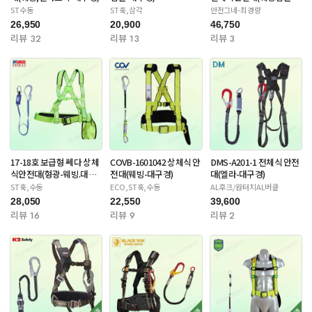
대구경)
ST수동
ST훅,삼각
안전그네-최경량
26,950
20,900
46,750
리뷰 32
리뷰 13
리뷰 3
17-18호 보급형 쎄다 상체
COVB-1601042 상체식 안
DMS-A201-1 전체식 안전
식안전대(형광-웨빙.대구
전대(웨빙-대구경)
대(엘라-대구경)
경)
ST훅,수동
ECO,ST훅,수동
AL후크/원터치AL버클
28,050
22,550
39,600
리뷰 16
리뷰 9
리뷰 2