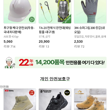
투구형 쎄다 안전모(자동-
TA-20 전체식 안전대(웨빙
3M-슈퍼그립200 장갑(내
국내최다판매)
죔줄-대구경)
오일)
ABE종-430gr
ST훅,삼각
정밀조립,차량정비,물류,원예
5,060
20,900
2,530
리뷰 714
리뷰 13
리뷰 72
개인 안전보호구
안전화