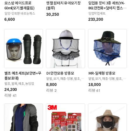
모스밤 에이드프로
엔젤 원터치 유아모기장
임업용 장비 3종 세트(YK-
60ml(모기.벌레물림)
(블루)
861안전화+덧바지 챕스
+안전장갑)
일양-민트향 바르는파스
임업작업세트
30,250
6,600
233,200
벌초 예초세트(보안면+무
DI 안전모용 방충모
MR-일체형 방충모
릎보호대)
말벌,모기,해충-양봉,벌초,제
말벌,모기,해충-양봉,벌초,제
초
초
벌초,벌목,예초,농임업
8,800
18,000
24,200
리뷰 2
리뷰 61
리뷰 41