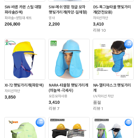
SW-바론 카본 스틸 대형
SW-메쉬 영문 정글 모자
DS-목그늘타올 햇빛가리
파라솔(5색)
햇빛가리개(차양-일체형)
개(안전모용)
파라솔+받침대 세트
망사
자외선차단
206,800
2,200
3,410
리뷰 10
XI-72 햇빛가리개(파랑색)
NARA-타올형 햇빛가리개
NA-멀티마스크 햇빛가리
(하늘색-극세사)
개
자외선차단
모든모자사용
UV.자외선 차단
3,850
3,410
품절
리뷰 7
리뷰 1