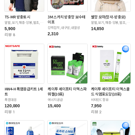
TS-MR 방충토시
3M 스카치 방충망 보수테
벌망 모자(망사-방충모)
이프
말벌,모기,해충-양봉,벌초,제
말벌,모기,해충-양봉,벌초,제
초
초
강력접착,내구성,내열성
5,900
14,850
2,310
리뷰 8
HW4-H 폭염응급키트 1세
케이투 세이프티 이엑스파
케이투 세이프티 이엑스콜
트
워젤(10포)
드 식염포도당(10포)
폭염대응
에너지공급
비타민C 함유
120,000
15,400
7,950
리뷰 1
리뷰 2