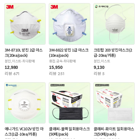
3M-8710L 방진 2급 마스
3M-8822 방진 1급 마스크
크린탑 203 방진마스크(2
크(20ea/pack)
(10ea/pack)
급-20ea/카톤)
분진,미스트-최다판매
용접.금속-최다판매
분진,미스트
12,980
15,950
9,130
리뷰 671
리뷰 251
리뷰 5
애니가드 VC102V 방진 마
클래씨-블랙 일회용마스크
클래씨-화이트 일회용마스
스크(1급-10ea/카톤)
(50매/pack)
크(50매/pack)