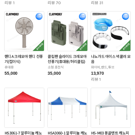
리뷰 1
리뷰 70
리뷰 31
핸디A 크레모아 핸디 선풍
클립팬 슬라이드 크레모아
나노가드 아이스 넥쿨러 모
기(접이식)
선풍기(휴대용/허리클립)
음
휴대용
소형.충전식
와이어,밴드,튜브
55,000
35,000
13,970
리뷰 1
HS3061-7 알루미늄 캐노
HSA3060-1 알루미늄 캐노
HS-M03 몽골텐트 캐노피