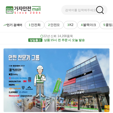
검색어를 입력해주세요
안전화
안전모
K2
블랙야크
쿨링
인기 검색어
1
2
3
4
5
22년 신뢰
·
14,200품목
당일출고
상품 15시 전 주문 시 오늘 발송