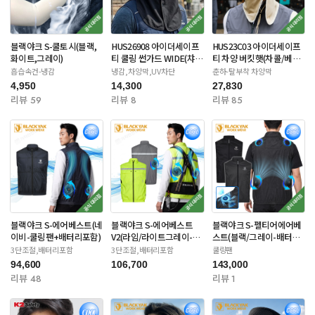
블랙야크 S-쿨토시(블랙,
HUS26908 아이더세이프
HUS23C03 아이더세이프
화이트,그레이)
티 쿨링 썬가드 WIDE(챠
티 차양 버킷햇(차콜/베이
콜/네이비)
지/라이트카키)
흡습속건-냉감
냉감,차양막,UV차단
춘하-탈부착 차양막
4,950
14,300
27,830
리뷰 59
리뷰 8
리뷰 85
블랙야크 S-에어베스트(네
블랙야크 S-에어베스트
블랙야크 S-펠티어에어베
이비-쿨링팬+배터리포함)
V2(라임/라이트그레이-쿨
스트(블랙/그레이-배터리
링팬) 배터리포함
별도)
3단조절,배터리포함
3단조절,배터리포함
쿨링팬
94,600
106,700
143,000
리뷰 48
리뷰 1