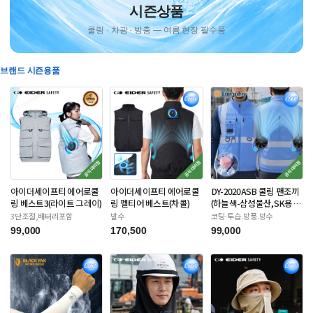
시즌상품
쿨링 · 차광 · 방충 — 여름 현장 필수품
브랜드 시즌용품
아이더세이프티 에어로쿨
아이더세이프티 에어로쿨
DY-2020ASB 쿨링 팬조끼
링 베스트3(라이트 그레이)
링 펠티어 베스트(차콜)
(하늘색-삼성물산,SK용)
배터리포함
3단조절,배터리포함
발수
코팅-투습.방풍.방수
99,000
170,500
99,000