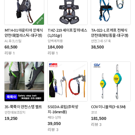
MTH-01 마운티아 상체식
THZ-219 세이프짚 하네스
TA-022-L 르까프 전체식
안전대(엘라스틱-대구경)
(1,051gr)
안전대(웨빙죔줄-대구경)
AL후크/스틸
암벽레저용
안전그네-ST훅
60,500
184,000
38,500
리뷰 1
리뷰 1
3S-쭉쭉이 안전스텝 벨트
SSEDA-로립(추락방
COV 미니블럭(3~8.5M)
지-16mm용)
안전대보조장치
코브
쎄다-상하
19,250
181,500
39,050
리뷰 3
리뷰 3