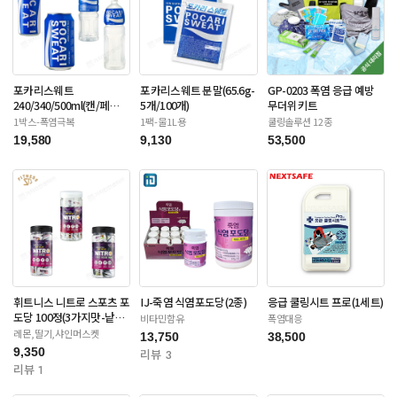
포카리스웨트
포카리스웨트 분말(65.6g-
GP-0203 폭염 응급 예방
240/340/500ml(캔/페
5개/100개)
무더위키트
트-12/20/24/30입)
1박스-폭염극복
1팩-물1L용
쿨링솔루션 12종
19,580
9,130
53,500
휘트니스 니트로 스포츠 포
IJ-죽염 식염포도당(2종)
응급 쿨링시트 프로(1세트)
도당 100정(3가지맛-낱개
비타민함유
폭염대응
포장)
레몬,딸기,샤인머스켓
13,750
38,500
9,350
리뷰 3
리뷰 1