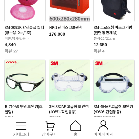
3M-2091K 방진특급 필터
HK-1단 마스크보관함
3M-크로스형 마스크가방
(양구용-2ea/1조)
(전면형 면체용)
176,000
석면,방사능,용
블랙-22*21cm
접-6000/65020/7000S
4,840
12,650
리뷰 27
리뷰 4
B-710AS 투명 보안경(조
3M-332AF 고글형 보안경
3M-454AF 고글형 보안경
절형)
(40651-직접통풍)
(40305-간접통풍)
오토스
충격방지
충격/물질튐방지
9,350
3,630
14,300
리뷰 175
리뷰 9
리뷰 12
카테고리
장바구니
홈
마이페이지