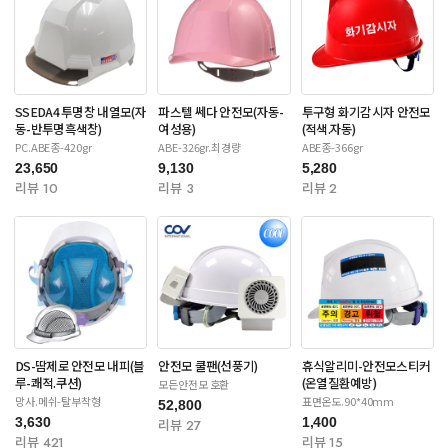
SSEDA4 투명창 내열모(자
파스텔 쎄다 안전모(자동-
투구형 화기감시자 안전모
동-반투명흑색창)
여성용)
(적색.자동)
PC.ABE종-420gr
ABE-326gr.최경량
ABE종-366gr
23,650
9,130
5,280
리뷰 10
리뷰 3
리뷰 2
DS-땀제로 안전모 내피(블
안전모 쿨팬(선풍기)
휴식알리미-안전모스티커
루-쾌적.쿠션)
(온열질환예방)
모든안전모 호환
망사.메쉬-탈부착형
표면온도.90*40mm
52,800
3,630
1,400
리뷰 27
리뷰 421
리뷰 15