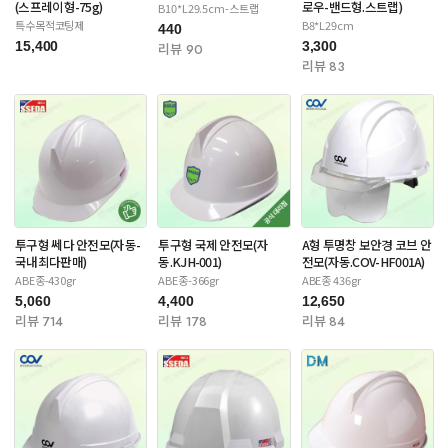
(스프레이형-75g)
로우-밴드형.스트랩)
B10*L29.5cm-스트랩
특수목적코팅제
B8*L29cm
440
15,400
3,300
리뷰 90
리뷰 83
투구형 쎄다 안전모(자동-
투구형 국제 안전모(자
A형 투명창 보안경 코브 안
국내최다판매)
동.KJH-001)
전모(자동.COV-HF001A)
ABE종-430gr
ABE종-366gr
ABE종 436gr
5,060
4,400
12,650
리뷰 714
리뷰 178
리뷰 84