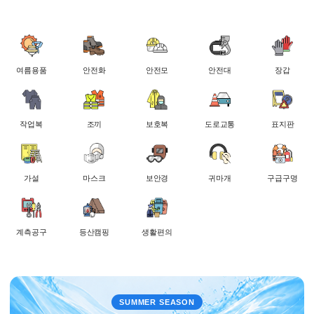
여름용품
안전화
안전모
안전대
장갑
작업복
조끼
보호복
도로교통
표지판
가설
마스크
보안경
귀마개
구급구명
계측공구
등산캠핑
생활편의
SUMMER SEASON